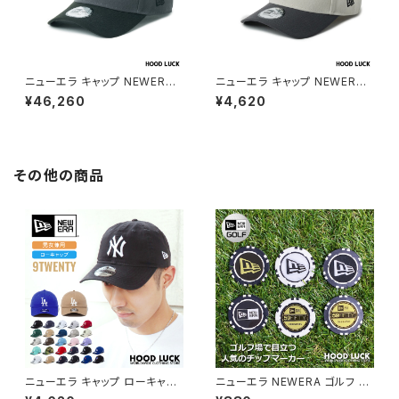
ニューエラ キャップ NEWERA
ニューエラ キャップ NEWERA
帽子 9FORTY A-Frame NHL
帽子 9FORTY A-Frame NHL
¥46,260
¥4,620
シカゴ・ブラックホークス ブラッ
ロサンゼルス・キングズ ブラック
ク ストーン/グラファイト メンズ
ストーン/グラファイト メンズ レ
レディース
ディース
その他の商品
ニューエラ キャップ ローキャッ
ニューエラ NEWERA ゴルフ G
プ 9TWENTY NEW ERA NY
OLF マーカー ボールマーカー