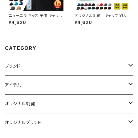
ニューエラ キッズ 子供 キャップ
オリジナル刺繍 キャップ YUP
スナップバック 帽子 KIDS CA
OONG ユーポン スナップバッ
¥4,620
¥4,620
P NY LA 大谷 デコピン NEWE
ク ししゅう ギフト ゴルフコン
RA ヤンキース ドジャース ベビ
ペ 景品 還暦 記念品 贈り物 友
ー ジュニア フリーサイズ ヒップ
達 誕生日 チーム カークラブ 別
ホップ ダンス 衣装 男の子 女の
注 セミオーダー オーダーメイド
子 誕生日 人気 定番 エンゼル
激安 メンズ レディース キッズ
CATEGORY
ス
平つば フラットバイザー プレゼ
ント
ブランド
ニューエラ
アイテム
キャップ
ニューハッタン
帽子
オリジナル刺繍
ニット帽
キャップ
キャップ
オージーブライト
衣類
帽子
オリジナルプリント
アパレル