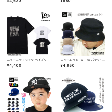
¥4,620
¥880
LA ヤンキース ドジャース ベ
プレート パター MARKER プレ
ージュ メンズ レディース 人気
ート カジノ チップ マツイゲーミ
かわいい おしゃれ カジュアル
ング ゴルファー 目立つ コラボ
ゴルフ エンジェルス 大谷 ロゴ
マツイ
トレンド 定番 野球帽 ベースボ
ール デコピン
ニューエラ Tシャツ ペイズリー
ニューエラ NEWERA バケット
スクエアロゴ メンズ レディース
ハット バケハ サファリハット ウ
¥4,400
¥4,950
NEW ERA コットン Tシャツ ベ
ォッシュドコットン バケット02 メ
ーシック ニューエラー シャツ 夏
ンズ レディース 無地 大きいサイ
定番 ロゴ 帽子 キャップ 半袖 夏
ズ ブランド アウトドア