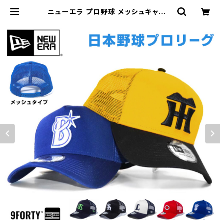
ニューエラ プロ野球 メッシュキャップ
NewEra 9forty メッシュ 帽子 ニュ
ーエラー NPB 940 日本野球機構
野球 日本リーグ セリーグ パリーグ メ
ンズ レディース チームキャップ ファン
グッズ | HOOD LUCK a.k.a ガリュ
ウクラフト