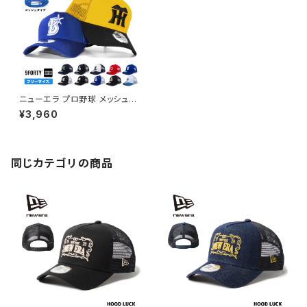
ニューエラ プロ野球 メッシュキ
ャップ NewEra 9forty メッシュ
¥3,960
帽子 ニューエラー NPB 940
日本野球機構 野球 日本リーグ
セリーグ パリーグ メンズ レディ
ース チームキャップ ファングッ
ズ
同じカテゴリの商品