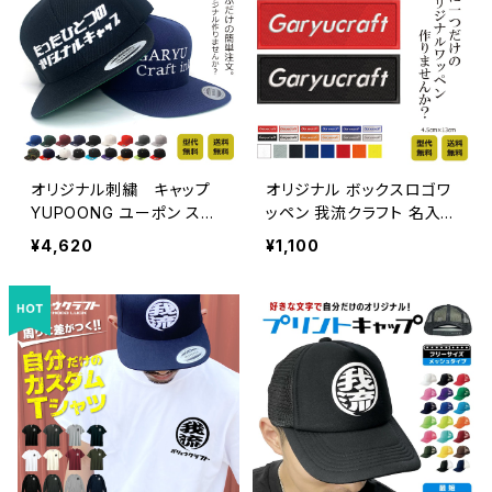
イザー キャンプ ユニフォー
ム プレゼント
オリジナル刺繍 キャップ
オリジナル ボックスロゴワ
YUPOONG ユーポン スナ
ッペン 我流クラフト 名入れ
ップバック ししゅう ギフト
別注 アイロン取付 パロディ
¥4,620
¥1,100
ゴルフコンペ 景品 還暦 記
ー
念品 贈り物 友達 誕生日
チーム カークラブ 別注 セ
ミオーダー オーダーメイド
激安 メンズ レディース キッ
ズ 平つば フラットバイザー
プレゼント