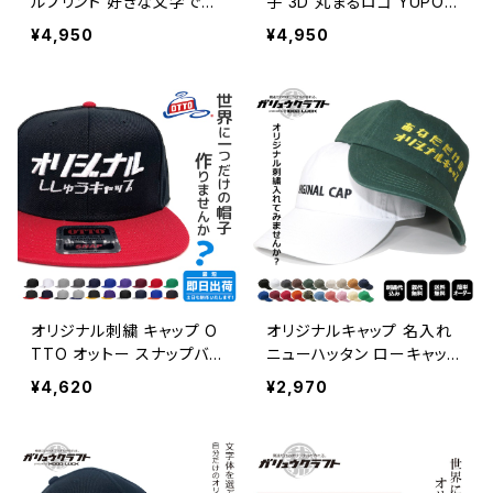
ルプリント 好きな文字でオ
子 3D 丸まるロゴ YUPOO
リジナルパーカーが作れる！
NGユーポン 人気 漢字 工
¥4,950
¥4,950
務店 工場 大工 職人 企業
団体 チーム ゴルフ コンペ
景品 プレゼント セミオーダ
ー オーダーメイド 還暦 誕
生日 贈り物 別注 立体刺繍
スナップバック
オリジナル刺繍 キャップ O
オリジナルキャップ 名入れ
TTO オットー スナップバッ
ニューハッタン ローキャッ
ク オリジナル 帽子 ししゅう
プ 刺繍 セミオーダー 名前
¥4,620
¥2,970
ギフト ゴルフコンペ 景品
入れ オリジナル ギフト 贈り
還暦 記念品 贈り物 友達
物 フリーサイズ イニシャル
誕生日 チーム カークラブ
文字 カスタム プレゼント
別注 セミオーダー オーダ
ーメイド 平ツバ フラットバ