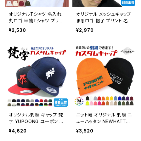
オリジナルTシャツ 名入れ
オリジナル メッシュキャップ
丸ロゴ 半袖Tシャツ プリン
まるロゴ 帽子 プリント 名
ト 釣り バイク チーム ユニ
入れ プレゼント 丸ロゴ 海
¥2,530
¥2,970
フォーム ガリュウクラフト
釣り 人気 漢字 キッズ 子供
大人 フリーサイズ メッシュ
プリント加工 プレゼント 還
暦 団体 チーム ゴルフ コン
ペ オーダーメイド 誕生日
贈り物 景品 お揃い ペア ユ
ニフォーム
オリジナル刺繍 キャップ 梵
ニット帽 オリジナル 刺繍 ニ
字 YUPOONG ユーポン ス
ューハッタン NEWHATTA
ナップバック ししゅう ギフト
N 無地 ニットキャップ 還暦
¥4,620
¥3,520
記念品 贈り物 友達 誕生日
赤い帽子 誕生日 ギフト 名