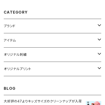
チーム 別注 オンリーワン
入れ 別注 オーダーメイド
セミオーダー オーダーメイ
セミオーダー HOPHOP ス
ド お守り 御守 開運 運気ア
トリート カジュアル
CATEGORY
ップ 激安 メンズ レディース
クリスマス プレゼント
ブランド
ニューエラ
アイテム
キャップ
ニューハッタン
帽子
オリジナル刺繍
ニット帽
キャップ
キャップ
オージーブライト
衣類
帽子
オリジナルプリント
アパレル
ニット帽
ニット帽
ジャケット
ニット帽
ガリュウクラフト
小物
ワッペン
タオル
BLOG
バッグ
ハット
ハット
半袖Ｔシャツ
キャップ
刺繍
バッグ
ギルダン
マフラー
帽子
大好評の47よりキッズサイズのクリーンナップが入荷