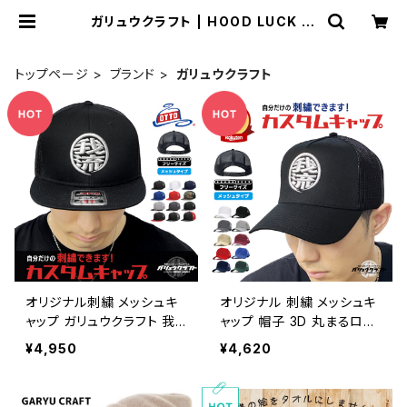
ガリュウクラフト | HOOD LUCK a.
k.a ガリュウクラフト
トップページ
ブランド
ガリュウクラフト
オリジナル刺繍 メッシュキ
オリジナル 刺繍 メッシュキ
ャップ ガリュウクラフト 我
ャップ 帽子 3D 丸まるロゴ
流クラフト 丸まるロゴ カス
魚釣 海釣り otto オットー
¥4,950
¥4,620
タム帽子 名入れ 刺繍 オッ
工務店 工場 大工 職人 企
トーotto プレゼント フラッ
業 団体 チーム ゴルフ コン
トバイザー メンズ レディー
ペ 景品 オーダーメイド 還