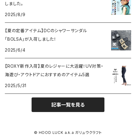
小物
しました。
インナーキャップ
長袖Ｔシャツ
プリント
タオル
47BRAND
Tシャツ
2025/8/9
キッズサイズ
サンバイザー
パーカー＆トレーナー
帽子
ワッペン
ロキシー
パンツ
【夏の定番アイテム】DCのシャワーサンダル
ハット
「BOLSA」が入荷しました！
パンツ
Ｔシャツ
メンテナンス用品
DC SHOES
食器
2025/6/4
ゴルフ
インナー
タオル
靴下
クイックシルバー
【ROXY新作入荷】夏のレジャーに大活躍！UV対策・
トレーナー
ボタンシャツ
海遊び・アウトドアにおすすめのアイテム5選
ジャケット
靴・サンダル
BEN DAVIS ベンデイビス
2025/5/31
スウェット
ベルト
記事一覧を見る
パンツ
マフラー・ネックウォーマー
ベンケース
© HOOD LUCK a.k.a ガリュウクラフト