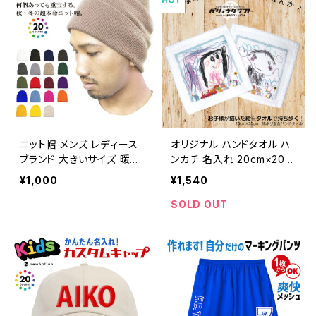
ス 人気 釣り 別注 カスタム
暦 贈り物 忘年会 景品 ガリ
丸ロゴ 漢字
ュウクラフト 我流
ニット帽 メンズ レディース
オリジナル ハンドタオル ハ
ブランド 大きいサイズ 暖か
ンカチ 名入れ 20cm×20c
い無地 ニットキャップ ワッ
m ギフト 子供が描いた絵
¥1,000
¥1,540
チキャップ ビーニー イエロ
写真プリント フルカラー対
ー オレンジ 赤 黒 長い 秋
応 誕生日 母の日 父の日
SOLD OUT
冬 大きめ ポイント消化 お
敬老の日 記念日 子供の日
買い物マラソン 買いまわり
感謝の気持ち ガリュウクラ
コスプレ
フト