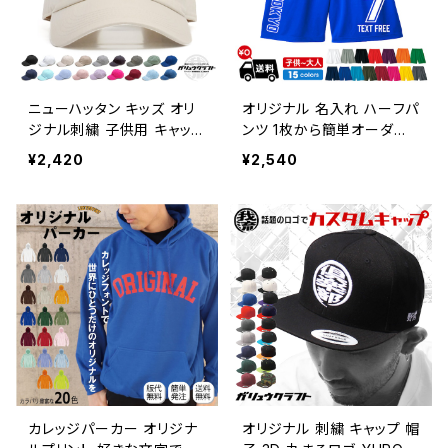
ニューハッタン キッズ オリ
オリジナル 名入れ ハーフパ
ジナル刺繍 子供用 キャップ
ンツ 1枚から簡単オーダー
ローキャップ ポロキャップ
メイド プリント バスパン サ
¥2,420
¥2,540
6パネルキャップ コットンキ
ッカーパンツ バスケ サッカ
ャップ NEWHATTAN 男の
ー 体操着 ユニフォーム メ
子 女の子 ダンス 衣装 キッ
ンズ レディース 子供 ダンス
ズダンス クラブ 野球 帽子
ドライ メッシュ UVカット 吸
部活
汗 速乾 爽快
カレッジパーカー オリジナ
オリジナル 刺繍 キャップ 帽