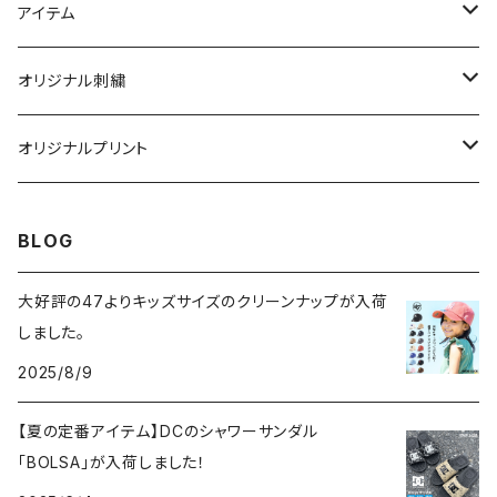
ニューエラ
アイテム
キャップ
ニューハッタン
帽子
オリジナル刺繍
ニット帽
キャップ
キャップ
オージーブライト
衣類
帽子
オリジナルプリント
アパレル
ニット帽
ニット帽
ジャケット
ニット帽
ガリュウクラフト
小物
ワッペン
タオル
BLOG
バッグ
ハット
ハット
半袖Ｔシャツ
キャップ
刺繍
バッグ
ギルダン
マフラー
帽子
大好評の47よりキッズサイズのクリーンナップが入荷
小物
しました。
インナーキャップ
長袖Ｔシャツ
プリント
タオル
47BRAND
Tシャツ
2025/8/9
キッズサイズ
サンバイザー
パーカー＆トレーナー
帽子
ワッペン
ロキシー
パンツ
【夏の定番アイテム】DCのシャワーサンダル
ハット
「BOLSA」が入荷しました！
パンツ
Ｔシャツ
メンテナンス用品
DC SHOES
食器