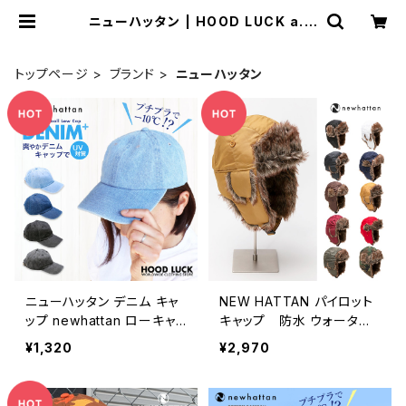
ニューハッタン | HOOD LUCK a.k.
a ガリュウクラフト
トップページ
ブランド
ニューハッタン
ニューハッタン デニム キャ
NEW HATTAN パイロット
ップ newhattan ローキャッ
キャップ 防水 ウォーター
プ ポロキャップ 帽子 メンズ
プルーフ ミリタリー バイ
¥1,320
¥2,970
レディース 人気 uvカット
ク 防寒 防風 フライトキ
ャップ ニューハッタン 帽
子 耳当て イヤーフラッ