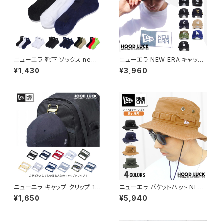
ニューエラ 靴下 ソックス newe
ニューエラ NEW ERA キャップ
ra socks 靴した 3枚セット ア
9FORTY A-Frame NY LA メ
¥1,430
¥3,960
ンクルソックス アンクル ankle
ンズ レディース 940 ニューヨ
ワンポイント シンプル くるぶし
ークヤンキース ロサンゼルス ニ
学校 会社 スポーツ ジョギング
ューエラー 帽子 ぼうし LA ne
テニス メンズ レディース
wera
ニューエラ キャップ クリップ 11
ニューエラ バケットハット NEW
カラー S型カラビナ 小物 アクセ
ERA ダックドコットン アドベン
¥1,650
¥5,940
サリー キーホルダー NEW ERA
チャー adventure バケハ メン
メンズ レディース キッズ 小物
ズ レディース サファリハット キ
ャンプ ファッション つば広 アウ