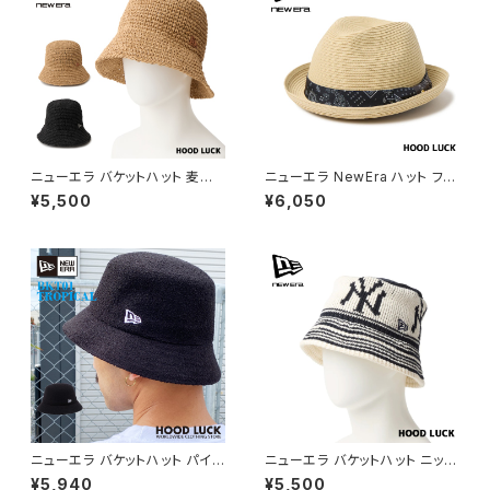
ニューエラ バケットハット 麦わ
ニューエラ NewEra ハット フェ
ら帽子 ストローハット バケハ ペ
ドーラ ペイズリー柄 バンダナ柄
¥5,500
¥6,050
ーパーストロー NEWERA BUC
中折れハット メタルバッジ ナチ
KET01 SB PAPER 紫外線対策
ュラルペーパー グログランバン
UVカット メンズ レディース 大き
ド メンズ レディース 麦わら帽子
いサイズ
夏
ニューエラ バケットハット パイル
ニューエラ バケットハット ニット
ニット NEWERA 01TROPICAL
バケット ニューヨーク・ヤンキー
¥5,940
¥5,500