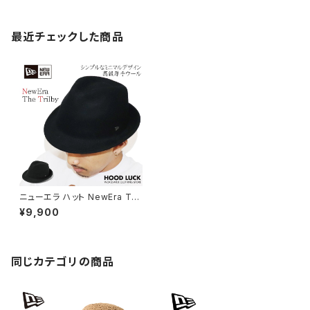
最近チェックした商品
ニューエラ ハット NewEra Th
e Trilby トリルビー ウール 中
¥9,900
折れハット 秋冬 帽子 キャップ
大きいサイズ 中折れ 高級 ブラ
ンド メンズ レディース エレガン
ト ソフトハット おしゃれ ストリー
ト カジュアル シンプル
同じカテゴリの商品