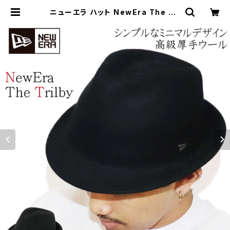
ニューエラ ハット NewEra The Tri
lby トリルビー ウール 中折れハット
秋冬 帽子 キャップ 大きいサイズ 中折
れ 高級 ブランド メンズ レディース エ
レガント ソフトハット おしゃれ ストリ
ート カジュアル シンプル | HOOD L
UCK a.k.a ガリュウクラフト