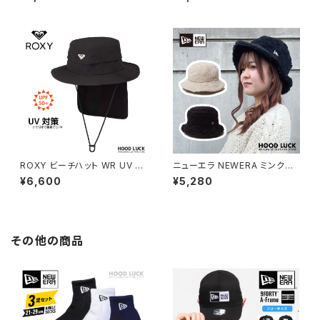
バケツハット サファリハット メン
ス ネイビー/クローム メンズ レ
ズ レディース ストリート 海 プー
ディース 帽子
ル
ROXY ビーチハット WR UV W
ニューエラ NEWERA ミンクフ
ATER BEACH HAT レディース
ァー バケットハット 01 ボア バケ
¥6,600
¥5,280
ネックカバー付き UVカット 紫外
ツハット サファリハット コード無
線対策 UVカット
し 冬用 温かい帽子 メンズ レデ
ィース カップル ペア お揃い
その他の商品