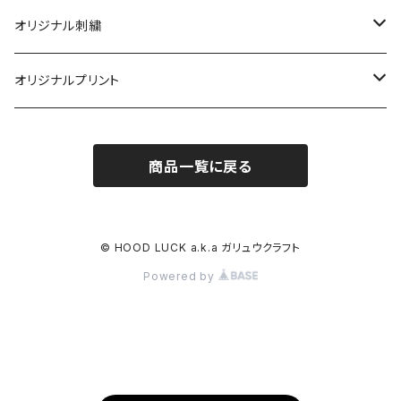
キャップ
ニューハッタン
帽子
オリジナル刺繍
ニット帽
キャップ
キャップ
オージーブライト
衣類
帽子
オリジナルプリント
アパレル
ニット帽
ニット帽
ジャケット
ニット帽
ガリュウクラフト
小物
ワッペン
タオル
商品一覧に戻る
バッグ
ハット
ハット
半袖Ｔシャツ
キャップ
刺繍
バッグ
ギルダン
マフラー
帽子
小物
インナーキャップ
長袖Ｔシャツ
プリント
タオル
47BRAND
Tシャツ
© HOOD LUCK a.k.a ガリュウクラフト
Powered by
キッズサイズ
サンバイザー
パーカー＆トレーナー
帽子
ワッペン
ロキシー
パンツ
ハット
パンツ
Ｔシャツ
メンテナンス用品
DC SHOES
食器
ゴルフ
インナー
タオル
靴下