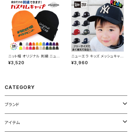
トドア 魚釣り バス釣り アウトド
ア キャンプ
ニット帽 オリジナル 刺繍 ニュー
ニューエラ キッズ メッシュキャッ
ハッタン NEWHATTAN 無地
プ NY LA ヤンキース ドジャー
¥3,520
¥3,960
ニットキャップ 還暦 赤い帽子 誕
ス エンゼルス 大谷翔平 NEW E
生日 ギフト 名入れ 別注 オーダ
RA KIDS A-FRAME ニューエ
ーメイド セミオーダー HOPHO
ラー ダンス 衣装 帽子 親子 子
P ストリート カジュアル
供用 ペアルック
CATEGORY
ブランド
ニューエラ
アイテム