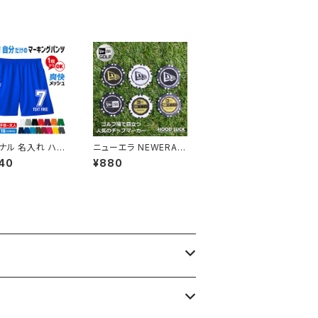
ナル 名入れ ハー
ニューエラ NEWERA
ツ 1枚から簡単オ
ゴルフ GOLF マーカー
40
¥880
メイド プリント
ボールマーカー プレー
ン サッカーパンツ
ト パター MARKER プ
 サッカー 体操着
レート カジノ チップ マ
ォーム メンズ レ
ツイゲーミング ゴルファ
ス 子供 ダンス ド
ー 目立つ コラボ マツイ
メッシュ UVカット
速乾 爽快