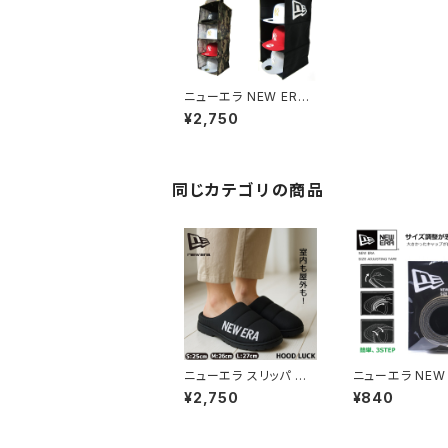
ニューエラ NEW ERA
キャップ ストレージ 収
¥2,750
納 ラック 帽子 CAP ST
RAGE ニューエラー 帽
子 ディスプレー アクセ
サリー ケース キャップ
ストレージ キャップスト
同じカテゴリの商品
レイジ ケア
ニューエラ スリッパ ル
ニューエラ NEW 
ームシューズ ワードマ
サイズ調整 テー
¥2,750
¥840
ーク ロゴ刺繍 ブラック
ーエラー 帽子 小
14669934 室内 屋外
ッズ メンズ レデ
暖かい 保温 メンズ レデ
アクセサリー 雑