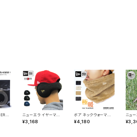
ERA
ニューエラ イヤーマフ
ボア ネックウォーマー
ニュー
プ ニュ
耳あて NEW ERA ニュ
極暖 ニューエラ メンズ
ゴルフ
¥3,168
¥4,180
¥3,3
物 キ
ーエラー スノボ スノー
レディース 通勤 通学
フォー
ィース
ボード スキー 通勤 通
部活 フリース 防寒 ウィ
マーカ
貨
学 メンズ レディース ジ
ンタースポーツ スキー
リ メタ