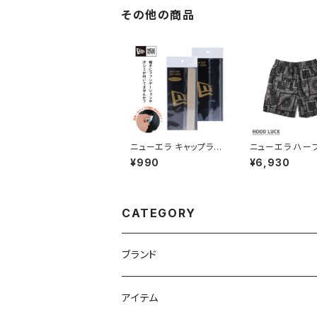
ィース
その他の商品
ニューエラ キャップライ
ニューエラ ハー
ナー ファンデーション
ツ NEW ERA 
¥990
¥6,930
汚れ 対策 帽子を汚れ
ショートパンツ Or
や臭いから守る NEWE
l Paisley ブラ
RA ニューエラー NEW
ズ レディース
ERA CAP LINER 帽子
ケア キャップケア 汗じ
CATEGORY
み対策 ファンデ汚れ
ブランド
ニューエラ
アイテム