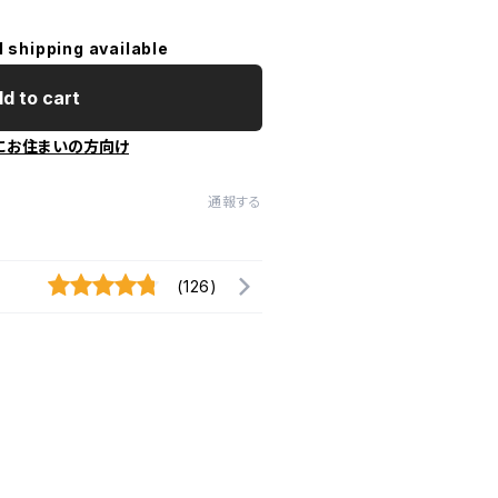
l shipping available
d to cart
にお住まいの方向け
通報する
(126)