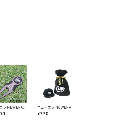
エラ NEWERA
ニューエラ NEWERA
 GOLF グリーン
ギフトバッグ GIFTBAG
00
¥770
ク グリーン 芝生
ラッピング 誕生日 イベ
ー 1本 アクセサ
ント
ル ブラック MAR