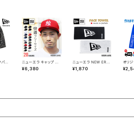
ュニア ペアルック 防寒
スノーボード ネックオ
KER
対策 誕生日
ーマー マフラー
フパン
ニューエラ キャップ ヤ
ニューエラ NEW ERA
オリジ
イージー
ンキース 9fifty NY NE
ロゴ タオル 国産 今治
フパン
¥6,380
¥1,870
¥2,5
ienta
W ERA SNAPBACK C
産 ダンス 海水浴 プー
ーダー
ック メン
AP スナップバック フリ
ル アウトドア スポーツ
バスパ
ーサイズ ニューエラー
部活
バスケ
ダンス 衣装 メンズ レデ
ユニフ
ィース キッズ 帽子 親子
ディー
ペアルック 男女兼用
ライ 
吸汗 