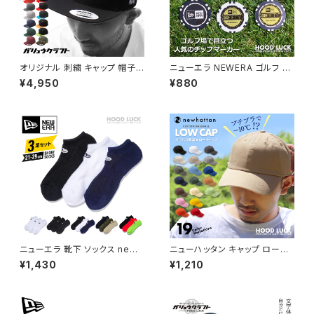
オリジナル 刺繍 キャップ 帽子
ニューエラ NEWERA ゴルフ G
3D 丸まるロゴ YUPOONGユ
OLF マーカー ボールマーカー
¥4,950
¥880
ーポン 人気 漢字 工務店 工場
プレート パター MARKER プレ
大工 職人 企業 団体 チーム ゴ
ート カジノ チップ マツイゲーミ
ルフ コンペ 景品 プレゼント セ
ング ゴルファー 目立つ コラボ
ミオーダー オーダーメイド 還暦
マツイ
誕生日 贈り物 別注 立体刺繍
スナップバック
ニューエラ 靴下 ソックス newe
ニューハッタン キャップ ローキ
ra socks 3枚パック ワンポイ
ャップ ポロキャップ 6パネルキャ
¥1,430
¥1,210
ント くるぶし シンプル ショート
ップ コットンキャップ NEWHAT
ソックス 靴した メンズ レディー
TAN ニュー
ス スポーツ カジュアル フラッグ
ロゴ