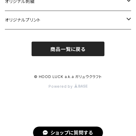
キャップ
ニューハッタン
帽子
オリジナル刺繍
ニット帽
キャップ
キャップ
オージーブライト
衣類
帽子
オリジナルプリント
アパレル
ニット帽
ニット帽
ジャケット
ニット帽
ガリュウクラフト
小物
ワッペン
タオル
商品一覧に戻る
バッグ
ハット
ハット
半袖Ｔシャツ
キャップ
刺繍
バッグ
ギルダン
マフラー
帽子
小物
インナーキャップ
長袖Ｔシャツ
プリント
タオル
47BRAND
Tシャツ
© HOOD LUCK a.k.a ガリュウクラフト
Powered by
キッズサイズ
サンバイザー
パーカー＆トレーナー
帽子
ワッペン
ロキシー
パンツ
ハット
パンツ
Ｔシャツ
メンテナンス用品
DC SHOES
食器
ゴルフ
インナー
タオル
靴下
クイックシルバー
ショップに質問する