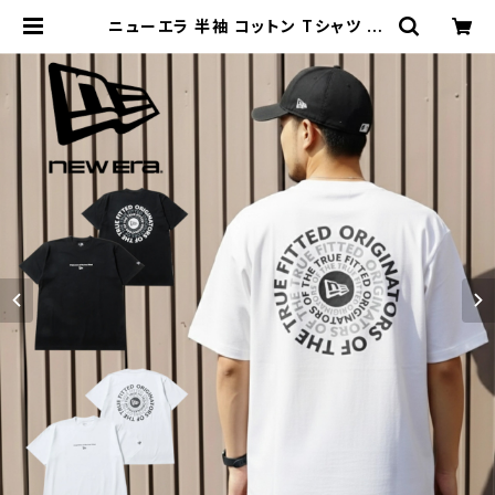
ニューエラ 半袖 コットン Tシャツ Ci
rcle ロゴ ベーシック レギュラーフィ
ット ニューエラー シャツ 定番 人気
サークルロゴ 帽子 キャップ 夏 メンズ
レディース | HOOD LUCK a.k.a ガ
リュウクラフト