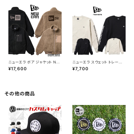
ニューエラー シャツ 夏 定番 ロ
ーエラー ロゴ 夏 旗
ゴ 帽子 キャップ 半袖 夏
ニューエラ ボア ジャケット NE
ニューエラ スウェット トレーナ
WERA ボアブルゾン Boa Blou
ー NEW ERA 裏毛 スウェット
¥17,600
¥7,700
son 防寒 ボア素材 暖かい メン
クルーネック Originators of t
ズ レディース ジャンバー キャン
he True Fitted メンズ レディ
プ アウトドア ストリート HIP H
ース
OP
その他の商品