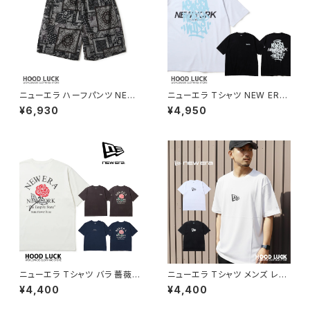
ニューエラ ハーフパンツ NEW
ニューエラ Tシャツ NEW ERA
ERA イージー ショートパンツ O
コットン Tシャツ 半袖 オーバー
¥6,930
¥4,950
riental Paisley ブラック メン
サイズド コットン Tシャツ Tag
ズ レディース
ging ニューエラー ッグラフィテ
ィー タギング HIP HOP ストリ
ート ファッソン メンズ レディー
ス
ニューエラ Tシャツ バラ 薔薇
ニューエラ Tシャツ メンズ レデ
WAS CT TEE STATE FLOW
ィース NEW ERAコットン Tシャ
¥4,400
¥4,400
ER メンズ レディース NEW ER
ツ ベーシック フラッグ NEWER
A コットン Tシャツ ベーシック
A 定番 人気 フラッグロゴ ニュ