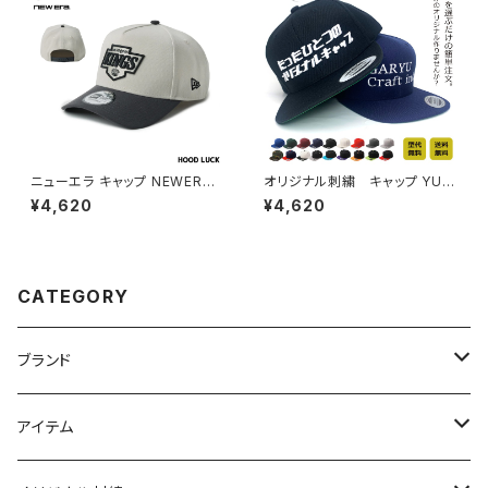
ニューエラ キャップ NEWERA
オリジナル刺繍 キャップ YUP
帽子 9FORTY A-Frame NHL
OONG ユーポン スナップバッ
¥4,620
¥4,620
ロサンゼルス・キングズ ブラック
ク ししゅう ギフト ゴルフコン
ストーン/グラファイト メンズ レ
ペ 景品 還暦 記念品 贈り物 友
ディース
達 誕生日 チーム カークラブ 別
注 セミオーダー オーダーメイド
激安 メンズ レディース キッズ
CATEGORY
平つば フラットバイザー プレゼ
ント
ブランド
ニューエラ
アイテム