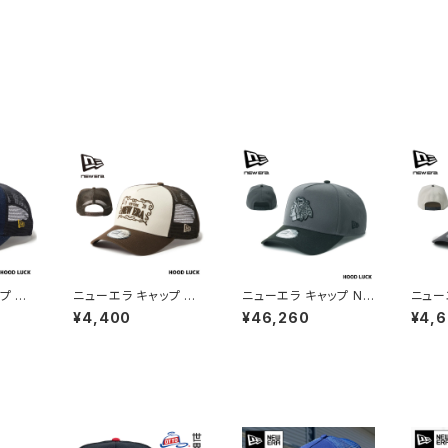
プ メッ
ニューエラ キャップ メッ
ニューエラ キャップ NE
ニュー
シュ NEWERA 9FORT
WERA 帽子 9FORTY
WERA
¥4,400
¥46,260
¥4,
ラッカー
Y A-Frame トラッカー
A-Frame NHL シカ
A-Fr
フレーム
Frame Logo フレーム
ゴ・ブラックホークス ブ
ゼルス
ズ レデ
ロゴ ストーン/ウォルナ
ラック ストーン/グラファ
ク ス
ット メンズ レディース
イト メンズ レディース
メンズ
帽子