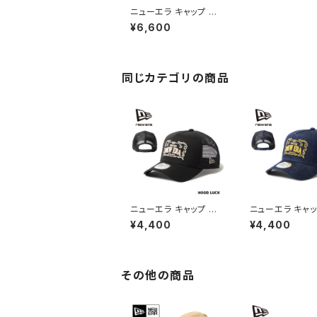
ニューエラ キャップ コ
ラボ 59FIFTY PlaySt
¥6,600
ation プレステ プレイ
ステーション ファミリー
マーク マルチカラー ブ
ラック メンズ レディース
大きいサイズ 帽子
同じカテゴリの商品
ニューエラ キャップ メッ
ニューエラ キャッ
シュ NEWERA 9FORT
シュ NEWERA 9FORT
¥4,400
¥4,400
Y A-Frame トラッカー
Y A-Frame ト
Frame Logo フレーム
Frame Logo 
ロゴ ブラック メンズ レ
ロゴ デニム メン
ディース 帽子
ィース 帽子
その他の商品