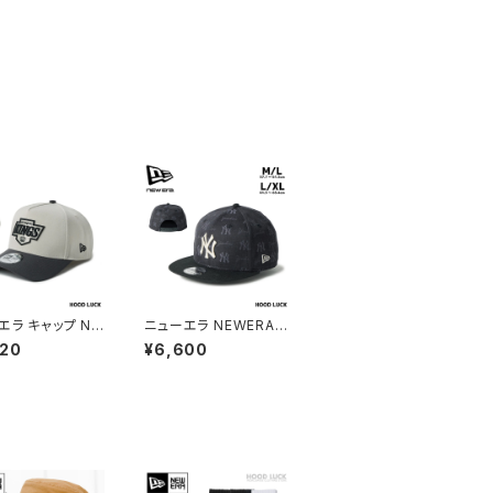
エラ キャップ NE
ニューエラ NEWERA
 帽子 9FORTY
キャップ 9FIFTY MLB
620
¥6,600
ame NHL ロサン
ジャガード モノグラム J
・キングズ ブラッ
acquard ニューヨー
トーン/グラファイト
ク・ヤンキース ブラック
 レディース
メンズ レディース 帽子
大きいサイズ 65cm