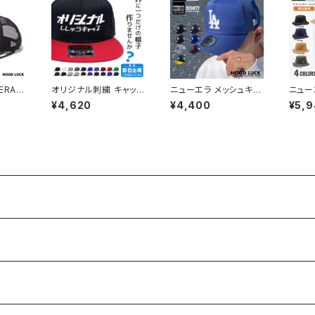
ERA
オリジナル刺繍 キャップ
ニューエラ メッシュキャ
ニュー
 A-F
OTTO オットー スナッ
ップ 大谷翔平 LA ロサ
ト NE
¥4,620
¥4,400
¥5,
AFTR
プバック オリジナル 帽
ンゼルス・ドジャース N
ットン
LK 26
子 ししゅう ギフト ゴル
EW ERA A-FRAME T
dven
フコンペ 景品 還暦 記
RUCKER MESH CAP
ズ レ
念品 贈り物 友達 誕生
NYヤンキース NEW Y
ハット
日 チーム カークラブ 別
ORK YANKEES ニュー
ョン 
注 セミオーダー オーダ
エラー ダンス 衣装 帽
魚釣り
ーメイド 平ツバ フラット
子 デコピン
ドア 
バイザー キャンプ ユニ
フォーム プレゼント