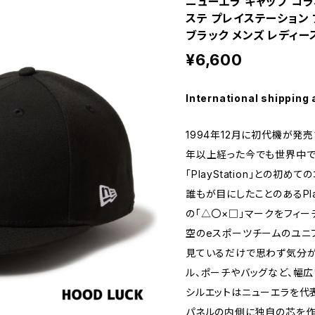
ニューエラ キャップ コラボ 5
ステ プレイステーション
ブラック メンズ レディー
¥6,600
International shipping 
1994年12月に初代機が発
年以上経った今でも世界中で
「PlayStation」との初
誰もが目にしたことのあるPla
の「△〇×□」マークをフィー
空のeスポーツチームのユニ
見ているだけで思わず気分が
ル、ポーチやバッグなど、幅広
シルエットはニューエラを代表
パネルの内側に独自の芯を作