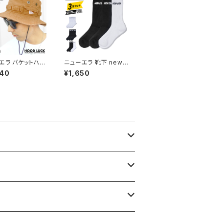
エラ バケットハッ
ニューエラ 靴下 newe
WERA ダックドコ
ra クルーソックス 3枚
940
¥1,650
 アドベンチャー a
パック 黒 白 ブランドロ
ture バケハ メン
ゴ ロングソックス 長い
ディース サファリ
靴下 ストリート スポー
 キャンプ ファッシ
ツ 学校 会社 メンズ レ
つば広 アウトドア
ディース crewsocks
 バス釣り アウト
小さいサイズ 大きいサ
キャンプ
イズ