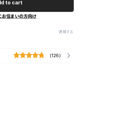
d to cart
にお住まいの方向け
通報する
(126)