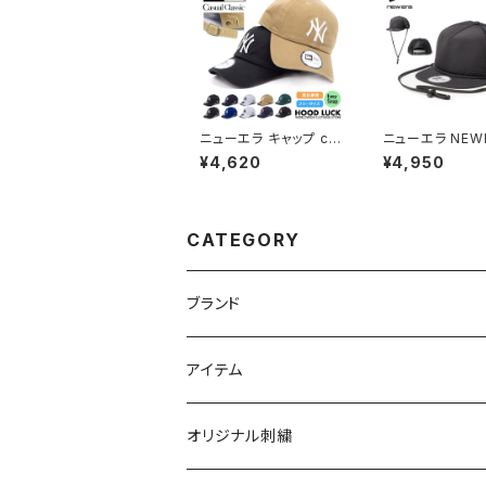
ニューエラ キャップ ca
ニューエラ NEW
sualclassic カジュア
キャップ 9FORTY
¥4,620
¥4,950
ルクラシック ローキャッ
rame OD 940
プ スナップボタン ベー
SV UT SURF B
スボールキャップ 野球
1
帽 ウォッシュ加工 コット
ンキャップ メンズ レディ
CATEGORY
ース フリーサイズ ダメ
ージ加工
ブランド
ニューエラ
アイテム
キャップ
ニューハッタン
帽子
オリジナル刺繍